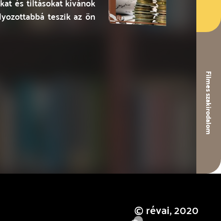
at és tiltásokat kívánok
yozottabbá teszik az ön
Filmes szakirodalom
© révai, 2020