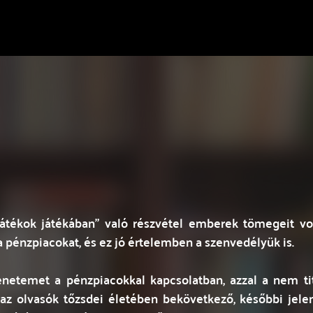
játékok játékában” való részvétel emberek tömegeit vo
a pénzpiacokat, és ez jó értelemben a szenvedélyük is.
netemet a pénzpiacokkal kapcsolatban, azzal a nem tit
l az olvasók tőzsdei életében bekövetkező, későbbi je