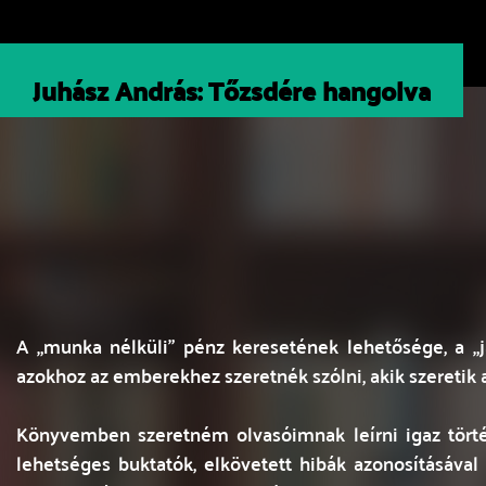
Juhász András: Tőzsdére hangolva
A „munka nélküli” pénz keresetének lehetősége, a „
azokhoz az emberekhez szeretnék szólni, akik szeretik 
Könyvemben szeretném olvasóimnak leírni igaz törté
lehetséges buktatók, elkövetett hibák azonosításáva