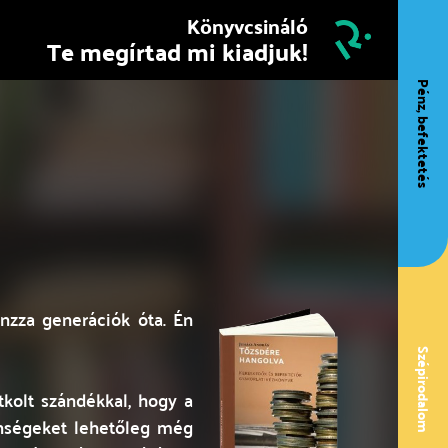
Könyvcsináló
Te megírtad mi kiadjuk!
Pénz, befektetés
nzza generációk óta. Én
Szépirodalom
kolt szándékkal, hogy a
lenségeket lehetőleg még