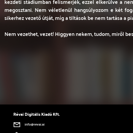
kezdeti stádiumban felismerjék, ezzel elkerülve a ne
megosztani. Nem véletlenül hangsúlyozom e két foga
sikerhez vezető útját, míg a tiltások be nem tartása a
Nem vezethet, vezet! Higgyen nekem, tudom, miről bes
Révai Digitális Kiadó Kft.
info@revai.ai