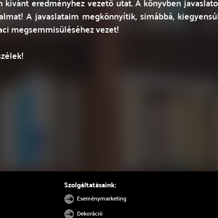
m kívánt eredményhez vezető utat. A könyvben javaslatok
lmat! A javaslataim megkönnyítik, simábbá, kiegyensúl
 piaci megsemmisüléséhez vezet!
zélek!
Szolgáltatásaink:
Eseménymarketing
Dekoráció