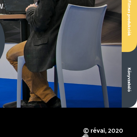
Filmes produkciók
Könyvzabáló
© révai, 2020