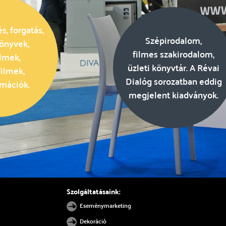
s, forgatás,
Szépirodalom,
önyvek,
filmes szakirodalom,
ilmek,
üzleti könyvtár. A Révai
ilmek,
Dialóg sorozatban eddig
mációk.
megjelent kiadványok.
Szolgáltatásaink:
Eseménymarketing
Dekoráció