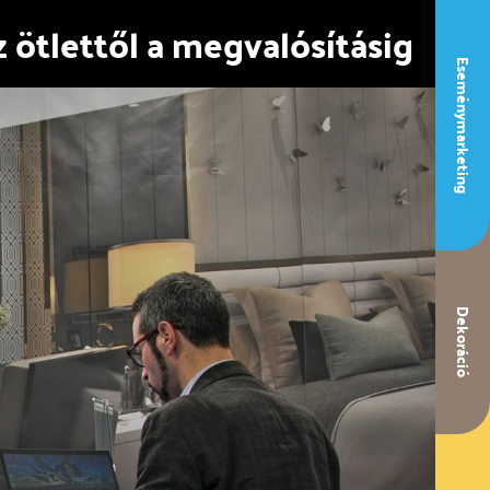
z ötlettől a megvalósításig
Eseménymarketing
Dekoráció