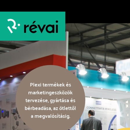
Plexi termékek és
marketingeszközök
tervezése, gyártása és
bérbeadása, az ötlettől
a megvalósításig.