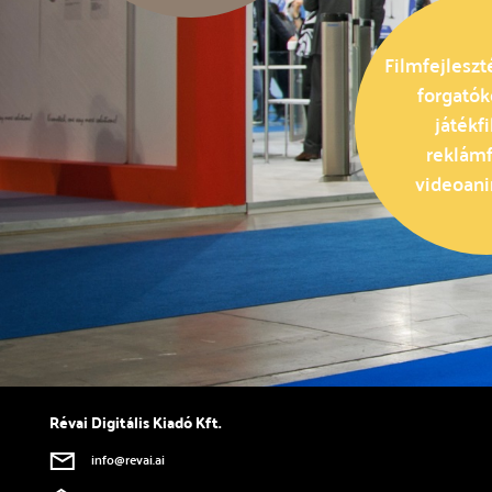
Filmfejleszté
forgatók
játékf
reklámf
videoani
Révai Digitális Kiadó Kft.
info@revai.ai