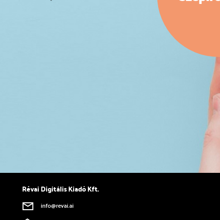
Previous
Révai Digitális Kiadó Kft.
info@revai.ai