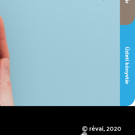
Next
Üzleti könyvtár
© révai, 2020