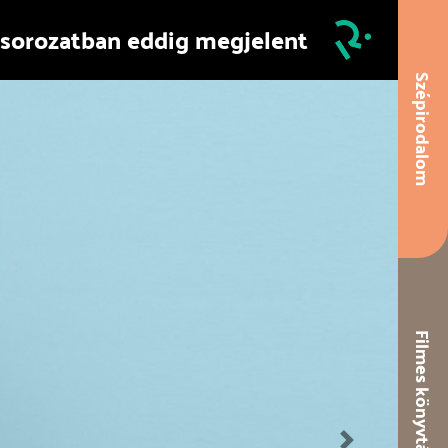
 sorozatban eddig megjelent
Szépirodalom
Filmes könyvtár