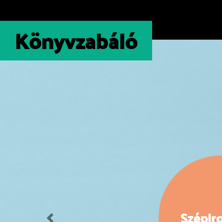
Könyvzabáló
Szépir